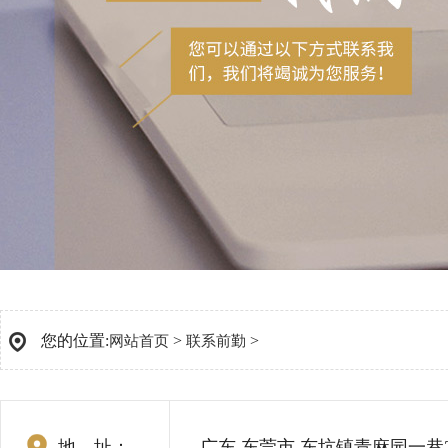
您的位置:
>
>
网站首页
联系前勤
地 址：
广东 东莞市 东坑镇青麻园一巷2