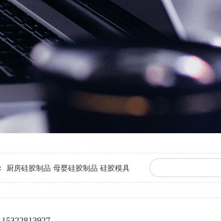
：
厨房硅胶制品
母婴硅胶制品
硅胶模具
15322813927