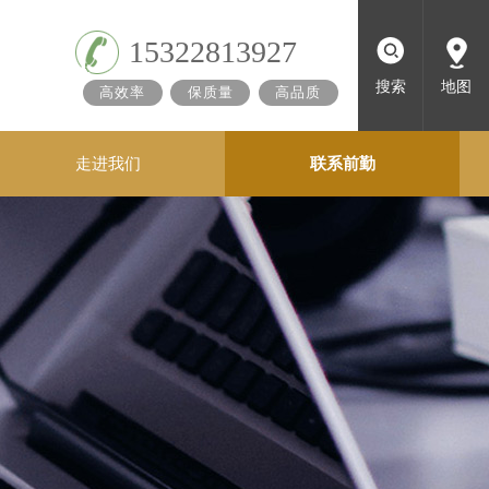
15322813927
搜索
地图
高效率
保质量
高品质
走进我们
联系前勤